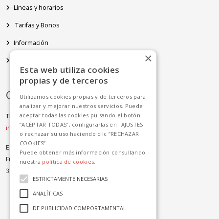
Líneas y horarios
Tarifas y Bonos
Información
×
Avisos
Esta web utiliza cookies
propias y de terceros
Contacto
Utilizamos cookies propias y de terceros para
analizar y mejorar nuestros servicios. Puede
aceptar todas las cookies pulsando el botón
Tlf: +34 923 124 093
“ACEPTAR TODAS”, configurarlas en "AJUSTES"
info.salamanca@avanzagrupo.com
o rechazar su uso haciendo clic “RECHAZAR
COOKIES”.
Estación de Autobuses
Puede obtener más información consultando
Filiberto Villalobos, 71-75
nuestra
política de cookies.
37007 Salamanca
ESTRICTAMENTE NECESARIAS
ANALÍTICAS
DE PUBLICIDAD COMPORTAMENTAL