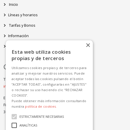
Inicio
Líneas y horarios
Tarifas y Bonos
Información
×
Avisos
Esta web utiliza cookies
propias y de terceros
Contacto
Utilizamos cookies propias y de terceros para
analizar y mejorar nuestros servicios. Puede
aceptar todas las cookies pulsando el botón
Tlf: +34 923 124 093
“ACEPTAR TODAS”, configurarlas en "AJUSTES"
info.salamanca@avanzagrupo.com
o rechazar su uso haciendo clic “RECHAZAR
COOKIES”.
Estación de Autobuses
Puede obtener más información consultando
Filiberto Villalobos, 71-75
nuestra
política de cookies.
37007 Salamanca
ESTRICTAMENTE NECESARIAS
ANALÍTICAS